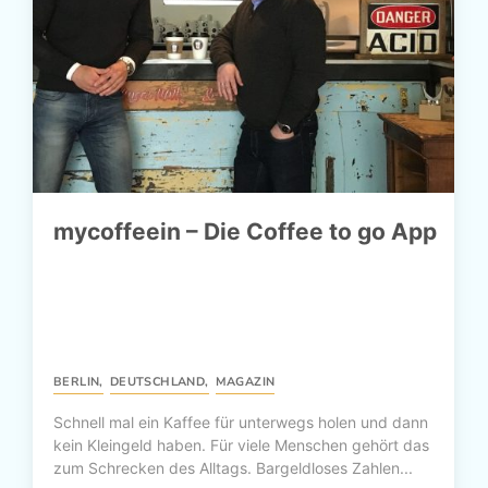
mycoffeein – Die Coffee to go App
BERLIN
,
DEUTSCHLAND
,
MAGAZIN
Schnell mal ein Kaffee für unterwegs holen und dann
kein Kleingeld haben. Für viele Menschen gehört das
zum Schrecken des Alltags. Bargeldloses Zahlen...