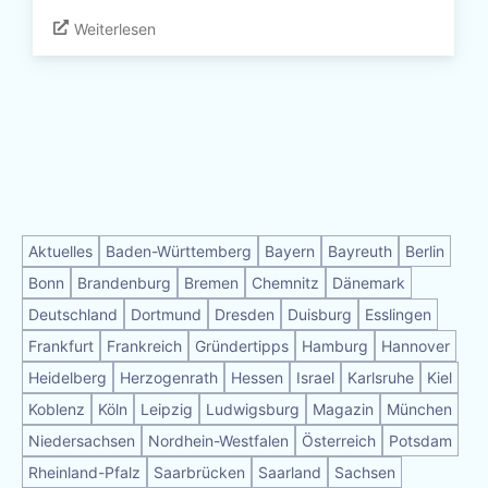
Weiterlesen
Aktuelles
Baden-Württemberg
Bayern
Bayreuth
Berlin
Bonn
Brandenburg
Bremen
Chemnitz
Dänemark
Deutschland
Dortmund
Dresden
Duisburg
Esslingen
Frankfurt
Frankreich
Gründertipps
Hamburg
Hannover
Heidelberg
Herzogenrath
Hessen
Israel
Karlsruhe
Kiel
Koblenz
Köln
Leipzig
Ludwigsburg
Magazin
München
Niedersachsen
Nordhein-Westfalen
Österreich
Potsdam
Rheinland-Pfalz
Saarbrücken
Saarland
Sachsen