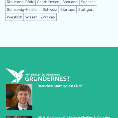
Rheinland-Pfalz
Saarbrücken
Saarland
Sachsen
Schleswig-Holstein
Schweiz
Startups
Stuttgart
Wiesloch
Wissen
Zwickau
Brauchen Startups ein CRM?
PR & Marketing für Selbstständige & Gründer