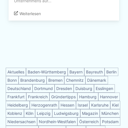
Unternehmens auf...
Weiterlesen
Aktuelles
Baden-Württemberg
Bayern
Bayreuth
Berlin
Bonn
Brandenburg
Bremen
Chemnitz
Dänemark
Deutschland
Dortmund
Dresden
Duisburg
Esslingen
Frankfurt
Frankreich
Gründertipps
Hamburg
Hannover
Heidelberg
Herzogenrath
Hessen
Israel
Karlsruhe
Kiel
Koblenz
Köln
Leipzig
Ludwigsburg
Magazin
München
Niedersachsen
Nordhein-Westfalen
Österreich
Potsdam