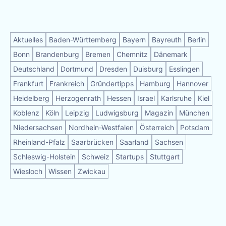
Aktuelles
Baden-Württemberg
Bayern
Bayreuth
Berlin
Bonn
Brandenburg
Bremen
Chemnitz
Dänemark
Deutschland
Dortmund
Dresden
Duisburg
Esslingen
Frankfurt
Frankreich
Gründertipps
Hamburg
Hannover
Heidelberg
Herzogenrath
Hessen
Israel
Karlsruhe
Kiel
Koblenz
Köln
Leipzig
Ludwigsburg
Magazin
München
Niedersachsen
Nordhein-Westfalen
Österreich
Potsdam
Rheinland-Pfalz
Saarbrücken
Saarland
Sachsen
Schleswig-Holstein
Schweiz
Startups
Stuttgart
Wiesloch
Wissen
Zwickau