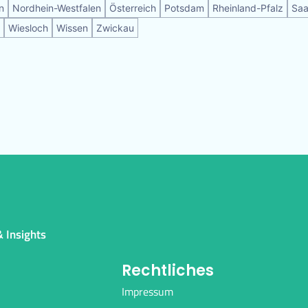
n
Nordhein-Westfalen
Österreich
Potsdam
Rheinland-Pfalz
Saa
Wiesloch
Wissen
Zwickau
 Insights
Rechtliches
Impressum