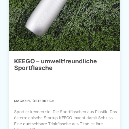
KEEGO – umweltfreundliche
Sportflasche
MAGAZIN
,
ÖSTERREICH
Sportler kennen sie: Die Sportflaschen aus Plastik. Das
österreichische Startup KEEGO macht damit Schluss.
Eine quetschbare Trinkflasche aus Titan ist ihre