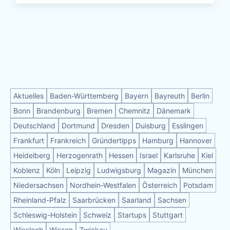
Aktuelles
Baden-Württemberg
Bayern
Bayreuth
Berlin
Bonn
Brandenburg
Bremen
Chemnitz
Dänemark
Deutschland
Dortmund
Dresden
Duisburg
Esslingen
Frankfurt
Frankreich
Gründertipps
Hamburg
Hannover
Heidelberg
Herzogenrath
Hessen
Israel
Karlsruhe
Kiel
Koblenz
Köln
Leipzig
Ludwigsburg
Magazin
München
Niedersachsen
Nordhein-Westfalen
Österreich
Potsdam
Rheinland-Pfalz
Saarbrücken
Saarland
Sachsen
Schleswig-Holstein
Schweiz
Startups
Stuttgart
Wiesloch
Wissen
Zwickau