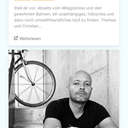
Stell dir vor: Abseits vom Alltagsstress und den
gewohnten Bahnen, ein unabhängiges, hübsches und
dazu noch umweltfreundliches Idyll zu finden. Theresa
und Christian...
Weiterlesen