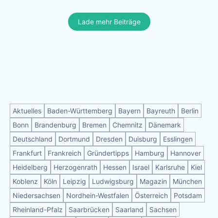
Lade mehr Beiträge
Aktuelles
Baden-Württemberg
Bayern
Bayreuth
Berlin
Bonn
Brandenburg
Bremen
Chemnitz
Dänemark
Deutschland
Dortmund
Dresden
Duisburg
Esslingen
Frankfurt
Frankreich
Gründertipps
Hamburg
Hannover
Heidelberg
Herzogenrath
Hessen
Israel
Karlsruhe
Kiel
Koblenz
Köln
Leipzig
Ludwigsburg
Magazin
München
Niedersachsen
Nordhein-Westfalen
Österreich
Potsdam
Rheinland-Pfalz
Saarbrücken
Saarland
Sachsen