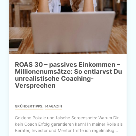
ROAS 30 – passives Einkommen –
Millionenumsätze: So entlarvst Du
unrealistische Coaching-
Versprechen
GRÜNDERTIPPS
,
MAGAZIN
Goldene Pokale und falsche Screenshots: Warum Dir
kein Coach Erfolg garantieren kann! In meiner Rolle als
Berater, Investor und Mentor treffe ich regelmäßig...