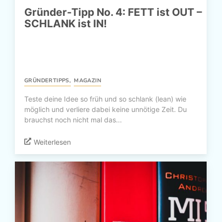
Gründer-Tipp No. 4: FETT ist OUT –
SCHLANK ist IN!
GRÜNDERTIPPS
,
MAGAZIN
Teste deine Idee so früh und so schlank (lean) wie
möglich und verliere dabei keine unnötige Zeit. Du
brauchst noch nicht mal das...
Weiterlesen