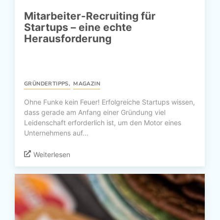
Mitarbeiter-Recruiting für
Startups – eine echte
Herausforderung
GRÜNDERTIPPS
,
MAGAZIN
Ohne Funke kein Feuer! Erfolgreiche Startups wissen,
dass gerade am Anfang einer Gründung viel
Leidenschaft erforderlich ist, um den Motor eines
Unternehmens auf...
Weiterlesen