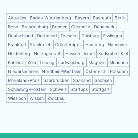
Aktuelles
Baden-Württemberg
Bayern
Bayreuth
Berlin
Bonn
Brandenburg
Bremen
Chemnitz
Dänemark
Deutschland
Dortmund
Dresden
Duisburg
Esslingen
Frankfurt
Frankreich
Gründertipps
Hamburg
Hannover
Heidelberg
Herzogenrath
Hessen
Israel
Karlsruhe
Kiel
Koblenz
Köln
Leipzig
Ludwigsburg
Magazin
München
Niedersachsen
Nordhein-Westfalen
Österreich
Potsdam
Rheinland-Pfalz
Saarbrücken
Saarland
Sachsen
Schleswig-Holstein
Schweiz
Startups
Stuttgart
Wiesloch
Wissen
Zwickau