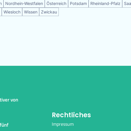
n
Nordhein-Westfalen
Österreich
Potsdam
Rheinland-Pfalz
Saa
Wiesloch
Wissen
Zwickau
tiver von
Rechtliches
Impressum
fünf