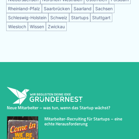
Rheinland-Pfalz
Saarbrücken
Saarland
Sachsen
Schleswig-Holstein
Schweiz
Startups
Stuttgart
Wiesloch
Wissen
Zwickau
Neue Mitarbeiter – was tun, wenn das Startup wächst?
Mitarbeiter-Recruiting für Startups – eine
echte Herausforderung