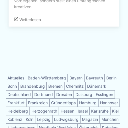
Vorbeigehen, sondern stellt einen umfangreichen
kreativen...
Weiterlesen
Aktuelles
Baden-Württemberg
Bayern
Bayreuth
Berlin
Bonn
Brandenburg
Bremen
Chemnitz
Dänemark
Deutschland
Dortmund
Dresden
Duisburg
Esslingen
Frankfurt
Frankreich
Gründertipps
Hamburg
Hannover
Heidelberg
Herzogenrath
Hessen
Israel
Karlsruhe
Kiel
Koblenz
Köln
Leipzig
Ludwigsburg
Magazin
München
Niedersachsen
Nordhein-Westfalen
Österreich
Potsdam