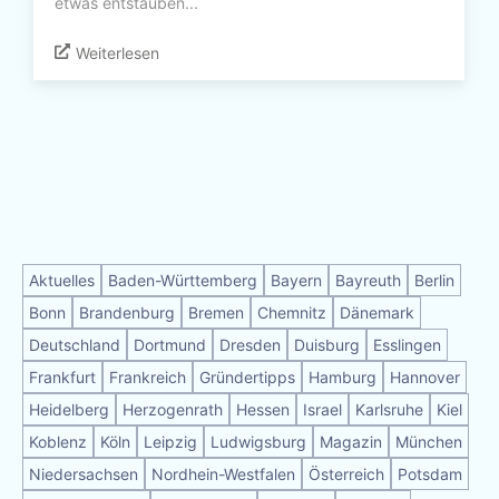
etwas entstauben...
Weiterlesen
Aktuelles
Baden-Württemberg
Bayern
Bayreuth
Berlin
Bonn
Brandenburg
Bremen
Chemnitz
Dänemark
Deutschland
Dortmund
Dresden
Duisburg
Esslingen
Frankfurt
Frankreich
Gründertipps
Hamburg
Hannover
Heidelberg
Herzogenrath
Hessen
Israel
Karlsruhe
Kiel
Koblenz
Köln
Leipzig
Ludwigsburg
Magazin
München
Niedersachsen
Nordhein-Westfalen
Österreich
Potsdam