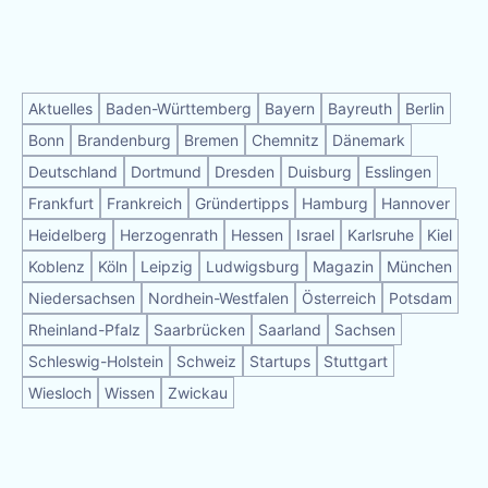
Aktuelles
Baden-Württemberg
Bayern
Bayreuth
Berlin
Bonn
Brandenburg
Bremen
Chemnitz
Dänemark
Deutschland
Dortmund
Dresden
Duisburg
Esslingen
Frankfurt
Frankreich
Gründertipps
Hamburg
Hannover
Heidelberg
Herzogenrath
Hessen
Israel
Karlsruhe
Kiel
Koblenz
Köln
Leipzig
Ludwigsburg
Magazin
München
Niedersachsen
Nordhein-Westfalen
Österreich
Potsdam
Rheinland-Pfalz
Saarbrücken
Saarland
Sachsen
Schleswig-Holstein
Schweiz
Startups
Stuttgart
Wiesloch
Wissen
Zwickau