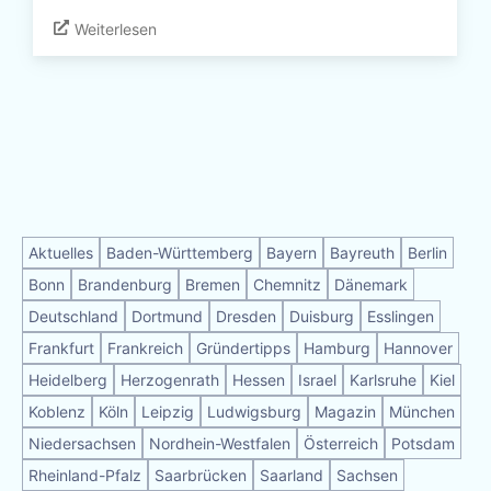
Weiterlesen
Aktuelles
Baden-Württemberg
Bayern
Bayreuth
Berlin
Bonn
Brandenburg
Bremen
Chemnitz
Dänemark
Deutschland
Dortmund
Dresden
Duisburg
Esslingen
Frankfurt
Frankreich
Gründertipps
Hamburg
Hannover
Heidelberg
Herzogenrath
Hessen
Israel
Karlsruhe
Kiel
Koblenz
Köln
Leipzig
Ludwigsburg
Magazin
München
Niedersachsen
Nordhein-Westfalen
Österreich
Potsdam
Rheinland-Pfalz
Saarbrücken
Saarland
Sachsen