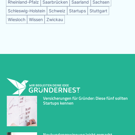
Rheinland-Pfalz
Saarbrücken
Saarland
Sachsen
Schleswig-Holstein
Schweiz
Startups
Stuttgart
Wiesloch
Wissen
Zwickau
Versicherungen für Gründer: Diese fünf sollten
Startups kennen
Neukundengewinnung leicht gemacht