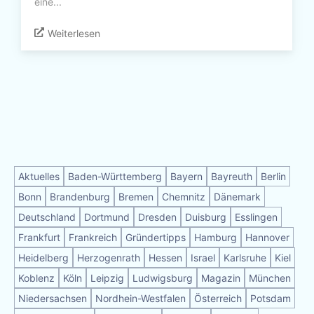
eine...
Weiterlesen
Aktuelles
Baden-Württemberg
Bayern
Bayreuth
Berlin
Bonn
Brandenburg
Bremen
Chemnitz
Dänemark
Deutschland
Dortmund
Dresden
Duisburg
Esslingen
Frankfurt
Frankreich
Gründertipps
Hamburg
Hannover
Heidelberg
Herzogenrath
Hessen
Israel
Karlsruhe
Kiel
Koblenz
Köln
Leipzig
Ludwigsburg
Magazin
München
Niedersachsen
Nordhein-Westfalen
Österreich
Potsdam