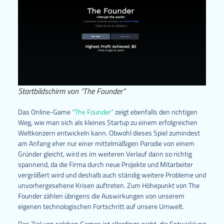
Startbildschirm von “The Founder”
Das Online-Game
“The Founder”
zeigt ebenfalls den richtigen
Weg, wie man sich als kleines Startup zu einem erfolgreichen
Weltkonzern entwickeln kann. Obwohl dieses Spiel zumindest
am Anfang eher nur einer mittelmäßigen Parodie von einem
Gründer gleicht, wird es im weiteren Verlauf dann so richtig
spannend, da die Firma durch neue Projekte und Mitarbeiter
vergrößert wird und deshalb auch ständig weitere Probleme und
unvorhergesehene Krisen auftreten. Zum Höhepunkt von The
Founder zählen übrigens die Auswirkungen von unserem
eigenen technologischen Fortschritt auf unsere Umwelt.
Das Ziel von solchen Games ist allerdings nicht, die Entwicklung