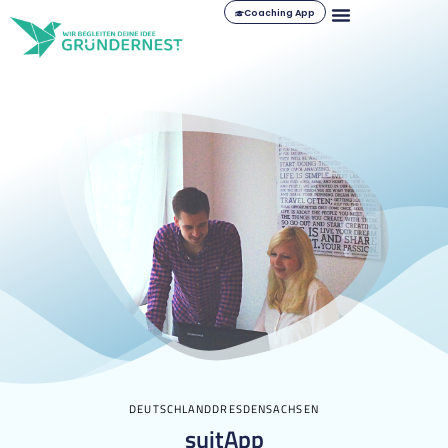
Coaching App
DEUTSCHLAND
DRESDEN
SACHSEN
suitApp