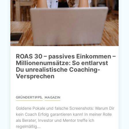
ROAS 30 – passives Einkommen –
Millionenumsätze: So entlarvst
Du unrealistische Coaching-
Versprechen
GRÜNDERTIPPS
,
MAGAZIN
Goldene Pokale und falsche Screenshots: Warum Dir
kein Coach Erfolg garantieren kann! In meiner Rolle
als Berater, Investor und Mentor treffe ich
regelmäßig...