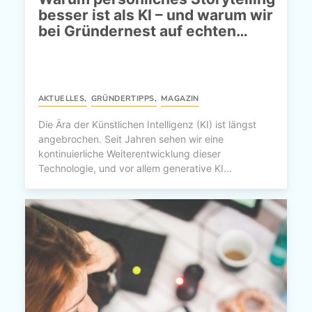
besser ist als KI – und warum wir
bei Gründernest auf echten…
AKTUELLES
,
GRÜNDERTIPPS
,
MAGAZIN
Die Ära der Künstlichen Intelligenz (KI) ist längst
angebrochen. Seit Jahren sehen wir eine
kontinuierliche Weiterentwicklung dieser
Technologie, und vor allem generative KI...