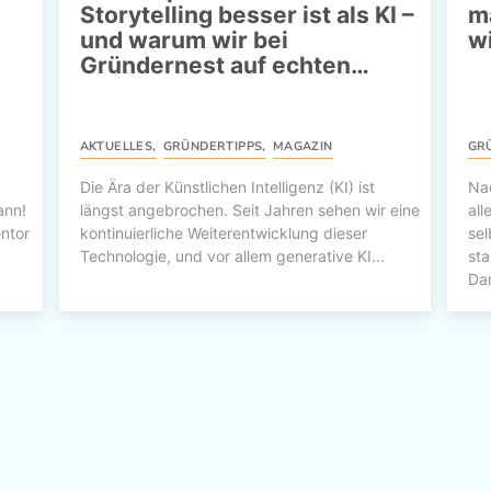
Storytelling besser ist als KI –
m
und warum wir bei
w
Gründernest auf echten…
AKTUELLES
,
GRÜNDERTIPPS
,
MAGAZIN
GR
Die Ära der Künstlichen Intelligenz (KI) ist
Na
ann!
längst angebrochen. Seit Jahren sehen wir eine
al
entor
kontinuierliche Weiterentwicklung dieser
sel
Technologie, und vor allem generative KI...
sta
Dam