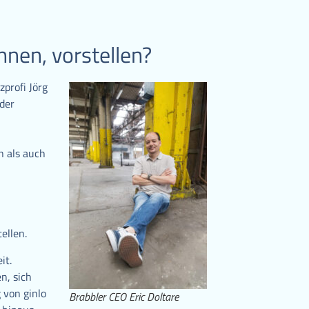
nnen, vorstellen?
profi Jörg
der
n als auch
tellen.
it.
n, sich
 von ginlo
Brabbler CEO Eric Doltare