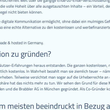
nsicherheit weit über die gängige Ende-zu-Ende-Verschlüsselung
e volle Hoheit über alle ausgetauschten Inhalte – ein Vorteil, d
egel nicht bieten können.
e digitale Kommunikation ermöglicht, ohne dabei ein mulmiges Gef
t so eine echte Alternative zu den kostenlosen und werbefinanzier
 made & hosted in Germany.
ion zu gründen?
n Nutzer-Erfahrungen heraus entstanden. Die ganzen kostenlosen,
ich kostenlos. In Wahrheit bezahlt man sie ziemlich teuer – näml
rheben. Teilweise verzichtet man sogar auf die Urheberrechte an
vatsphäre hat das nichts mehr zu tun. Wir sehen den Grund für die
n und die Brabbler AG in München gegründet. Als Co-Gründer ko
m meisten beeindruckt in Bezug 