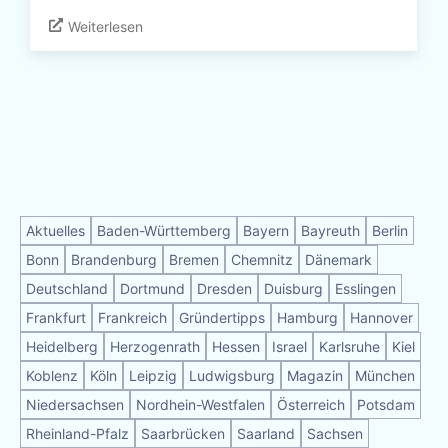
Weiterlesen
Aktuelles
Baden-Württemberg
Bayern
Bayreuth
Berlin
Bonn
Brandenburg
Bremen
Chemnitz
Dänemark
Deutschland
Dortmund
Dresden
Duisburg
Esslingen
Frankfurt
Frankreich
Gründertipps
Hamburg
Hannover
Heidelberg
Herzogenrath
Hessen
Israel
Karlsruhe
Kiel
Koblenz
Köln
Leipzig
Ludwigsburg
Magazin
München
Niedersachsen
Nordhein-Westfalen
Österreich
Potsdam
Rheinland-Pfalz
Saarbrücken
Saarland
Sachsen