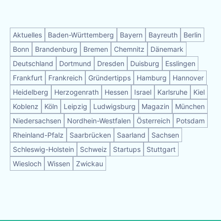
Aktuelles
Baden-Württemberg
Bayern
Bayreuth
Berlin
Bonn
Brandenburg
Bremen
Chemnitz
Dänemark
Deutschland
Dortmund
Dresden
Duisburg
Esslingen
Frankfurt
Frankreich
Gründertipps
Hamburg
Hannover
Heidelberg
Herzogenrath
Hessen
Israel
Karlsruhe
Kiel
Koblenz
Köln
Leipzig
Ludwigsburg
Magazin
München
Niedersachsen
Nordhein-Westfalen
Österreich
Potsdam
Rheinland-Pfalz
Saarbrücken
Saarland
Sachsen
Schleswig-Holstein
Schweiz
Startups
Stuttgart
Wiesloch
Wissen
Zwickau