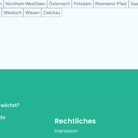
n
Nordhein-Westfalen
Österreich
Potsdam
Rheinland-Pfalz
Saa
Wiesloch
Wissen
Zwickau
p wächst?
Ihr
Rechtliches
Impressum