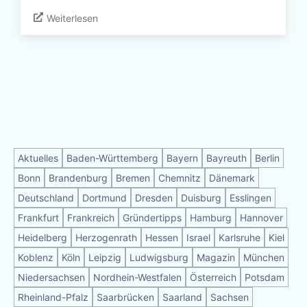
Weiterlesen
Aktuelles
Baden-Württemberg
Bayern
Bayreuth
Berlin
Bonn
Brandenburg
Bremen
Chemnitz
Dänemark
Deutschland
Dortmund
Dresden
Duisburg
Esslingen
Frankfurt
Frankreich
Gründertipps
Hamburg
Hannover
Heidelberg
Herzogenrath
Hessen
Israel
Karlsruhe
Kiel
Koblenz
Köln
Leipzig
Ludwigsburg
Magazin
München
Niedersachsen
Nordhein-Westfalen
Österreich
Potsdam
Rheinland-Pfalz
Saarbrücken
Saarland
Sachsen