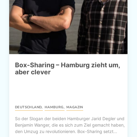
Box-Sharing – Hamburg zieht um,
aber clever
DEUTSCHLAND
,
HAMBURG
,
MAGAZIN
So der Slogan der beiden Hamburger Jarid Degler und
Benjamin Wanger, die es sich zum Ziel gemacht haben,
den Umzug zu revolutionieren. Box-Sharing setzt...