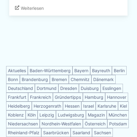
Weiterlesen
Aktuelles
Baden-Württemberg
Bayern
Bayreuth
Berlin
Bonn
Brandenburg
Bremen
Chemnitz
Dänemark
Deutschland
Dortmund
Dresden
Duisburg
Esslingen
Frankfurt
Frankreich
Gründertipps
Hamburg
Hannover
Heidelberg
Herzogenrath
Hessen
Israel
Karlsruhe
Kiel
Koblenz
Köln
Leipzig
Ludwigsburg
Magazin
München
Niedersachsen
Nordhein-Westfalen
Österreich
Potsdam
Rheinland-Pfalz
Saarbrücken
Saarland
Sachsen