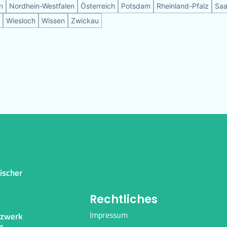
n
Nordhein-Westfalen
Österreich
Potsdam
Rheinland-Pfalz
Saa
Wiesloch
Wissen
Zwickau
gischer
Rechtliches
Impressum
tzwerk
r