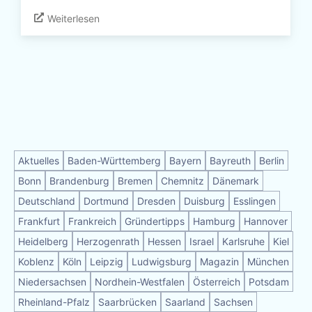
Weiterlesen
Aktuelles
Baden-Württemberg
Bayern
Bayreuth
Berlin
Bonn
Brandenburg
Bremen
Chemnitz
Dänemark
Deutschland
Dortmund
Dresden
Duisburg
Esslingen
Frankfurt
Frankreich
Gründertipps
Hamburg
Hannover
Heidelberg
Herzogenrath
Hessen
Israel
Karlsruhe
Kiel
Koblenz
Köln
Leipzig
Ludwigsburg
Magazin
München
Niedersachsen
Nordhein-Westfalen
Österreich
Potsdam
Rheinland-Pfalz
Saarbrücken
Saarland
Sachsen