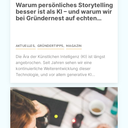
Warum persönliches Storytelling
besser ist als KI – und warum wir
bei Gründernest auf echten…
AKTUELLES
,
GRÜNDERTIPPS
,
MAGAZIN
Die Ära der Künstlichen Intelligenz (KI) ist längst
angebrochen. Seit Jahren sehen wir eine
kontinuierliche Weiterentwicklung dieser
Technologie, und vor allem generative KI...