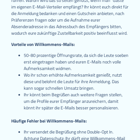
führen. Warum wird das so selten genutzt, wenn man “Gäste”
im eigenen E-Mail-Verteiler empfängt? Ihr könnt euch direkt für
die Anmeldung bedanken und einen Gutschein anbieten, nach
Präferenzen fragen oder um die Aufnahme eurer
Absenderadresse in das Adressbuch des Empfängers bitten,
wodurch eure zukünftige Zustellbarkeit positiv beeinflusst wird.
Vorteile von Willkommens-Mails:
50-80 prozentige Öffnungsrate, da sich die Leute soeben
erst eingetragen haben und euren E-Mails noch volle
Aufmerksamkeit widmen.
Wo ihr schon erhöhte Aufmerksamkeit genießt, nutzt
diese und belohnt die Leute für ihre Anmeldung. Das
kann sogar schnellen Umsatz bringen.
Ihr könnt beim Begrüßen auch weitere Fragen stellen,
um die Profile eurer Empfänger anzureichern, damit
könnt ihr später die E-Mails besser personalisieren.
Häufige Fehler bei Willkommens-Mails:
Ihr versendet die Begrüßung ohne Double-Opt In.
Achtung Datenschutz: Ihr dürft eine Willkommens-Mail