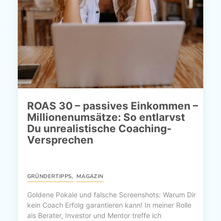
ROAS 30 – passives Einkommen –
Millionenumsätze: So entlarvst
Du unrealistische Coaching-
Versprechen
GRÜNDERTIPPS
,
MAGAZIN
Goldene Pokale und falsche Screenshots: Warum Dir
kein Coach Erfolg garantieren kann! In meiner Rolle
als Berater, Investor und Mentor treffe ich