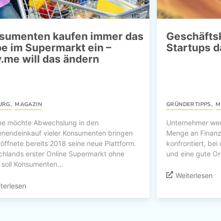
sumenten kaufen immer das
Geschäfts
be im Supermarkt ein –
Startups 
y.me will das ändern
URG
,
MAGAZIN
GRÜNDERTIPPS
,
M
me möchte Abwechslung in den
Unternehmer werd
nendeinkauf vieler Konsumenten bringen
Menge an Finan
öffnete bereits 2018 seine neue Plattform.
konfrontiert, be
chlands erster Online Supermarkt ohne
und eine gute Or
 soll Konsumenten...
Weiterlesen
terlesen