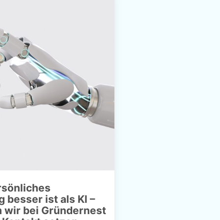
sönliches
g besser ist als KI –
 wir bei Gründernest