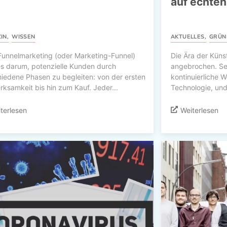
auf echten
IN
,
WISSEN
AKTUELLES
,
GRÜN
Funnelmarketing (oder Marketing-Funnel)
Die Ära der Künstl
es darum, potenzielle Kunden durch
angebrochen. Sei
iedene Phasen zu begleiten: von der ersten
kontinuierliche 
ksamkeit bis hin zum Kauf. Jeder...
Technologie, und 
terlesen
Weiterlesen