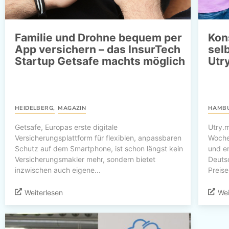
Familie und Drohne bequem per
Kon
App versichern – das InsurTech
sel
Startup Getsafe machts möglich
Utr
HEIDELBERG
,
MAGAZIN
HAMB
Getsafe, Europas erste digitale
Utry.
Versicherungsplattform für flexiblen, anpassbaren
Woche
Schutz auf dem Smartphone, ist schon längst kein
und er
Versicherungsmakler mehr, sondern bietet
Deuts
inzwischen auch eigene...
Preise
Weiterlesen
Wei