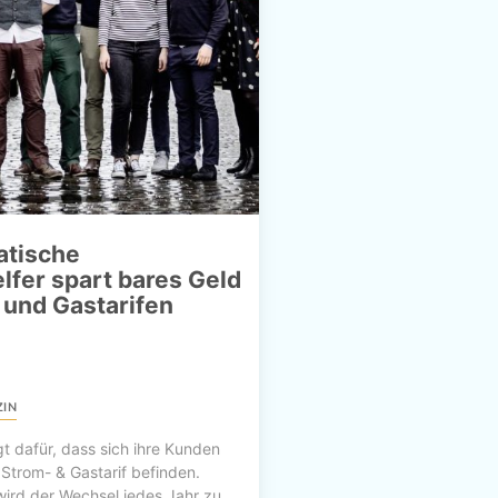
atische
fer spart bares Geld
 und Gastarifen
IN
gt dafür, dass sich ihre Kunden
Strom- & Gastarif befinden.
wird der Wechsel jedes Jahr zu