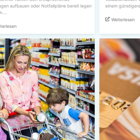
gen aufbauen oder Notfallpläne bereit legen
einem günstigere
....
Weiterlesen
terlesen