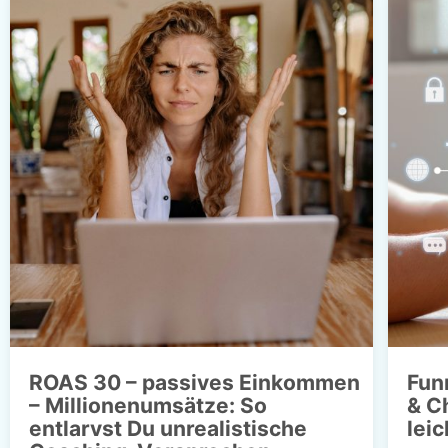
ROAS 30 – passives Einkommen
Fun
– Millionenumsätze: So
& C
entlarvst Du unrealistische
lei