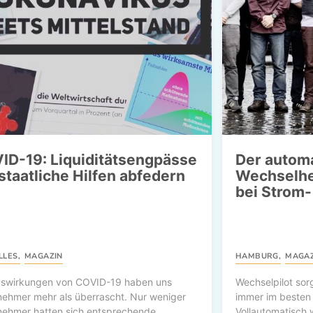
ID-19: Liquiditätsengpässe
Der autom
staatliche Hilfen abfedern
Wechselhel
bei Strom-
LLES
,
MAGAZIN
HAMBURG
,
MAGAZ
uswirkungen von COVID-19 haben uns
Wechselpilot sor
nehmer mehr als überrascht. Nur weniger
immer im besten 
nehmer hatten sich entsprechende
Vollautomatisch 