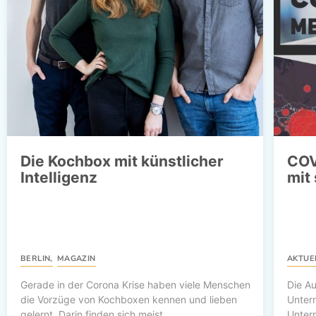
Die Kochbox mit künstlicher
COV
Intelligenz
mit 
BERLIN
,
MAGAZIN
AKTUE
Gerade in der Corona Krise haben viele Menschen
Die A
die Vorzüge von Kochboxen kennen und lieben
Unter
gelernt. Darin finden sich meist
Unter