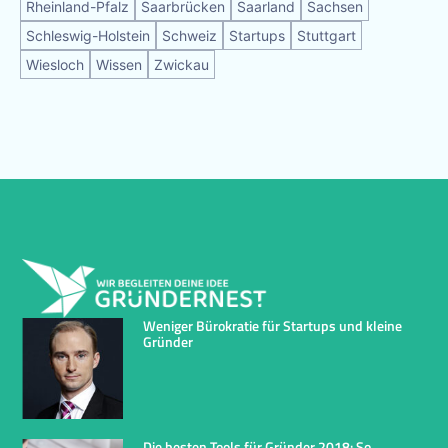
Rheinland-Pfalz
Saarbrücken
Saarland
Sachsen
Schleswig-Holstein
Schweiz
Startups
Stuttgart
Wiesloch
Wissen
Zwickau
Weniger Bürokratie für Startups und kleine
Gründer
Die besten Tools für Gründer 2018: So