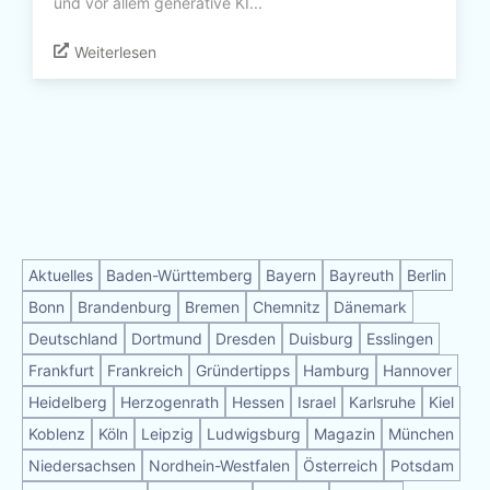
und vor allem generative KI...
Weiterlesen
Aktuelles
Baden-Württemberg
Bayern
Bayreuth
Berlin
Bonn
Brandenburg
Bremen
Chemnitz
Dänemark
Deutschland
Dortmund
Dresden
Duisburg
Esslingen
Frankfurt
Frankreich
Gründertipps
Hamburg
Hannover
Heidelberg
Herzogenrath
Hessen
Israel
Karlsruhe
Kiel
Koblenz
Köln
Leipzig
Ludwigsburg
Magazin
München
Niedersachsen
Nordhein-Westfalen
Österreich
Potsdam