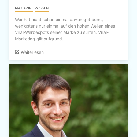
MAGAZIN
,
WISSEN
Wer hat nicht schon einmal davon geträumt,
wenigstens nur einmal auf den hohen Wellen eines
Viral-Werbespots seiner Marke zu surfen. Viral-
Marketing gilt aufgrund...
Weiterlesen