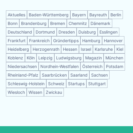
Aktuelles
Baden-Württemberg
Bayern
Bayreuth
Berlin
Bonn
Brandenburg
Bremen
Chemnitz
Dänemark
Deutschland
Dortmund
Dresden
Duisburg
Esslingen
Frankfurt
Frankreich
Gründertipps
Hamburg
Hannover
Heidelberg
Herzogenrath
Hessen
Israel
Karlsruhe
Kiel
Koblenz
Köln
Leipzig
Ludwigsburg
Magazin
München
Niedersachsen
Nordhein-Westfalen
Österreich
Potsdam
Rheinland-Pfalz
Saarbrücken
Saarland
Sachsen
Schleswig-Holstein
Schweiz
Startups
Stuttgart
Wiesloch
Wissen
Zwickau